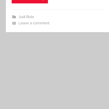
Judi Bola
Leave a comment