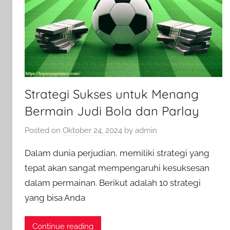
Strategi Sukses untuk Menang
Bermain Judi Bola dan Parlay
Posted on
Oktober 24, 2024
by
admin
Dalam dunia perjudian, memiliki strategi yang
tepat akan sangat mempengaruhi kesuksesan
dalam permainan. Berikut adalah 10 strategi
yang bisa Anda
Continue reading