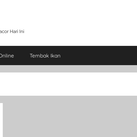
cor Hari Ini
Online
Tembak Ikan