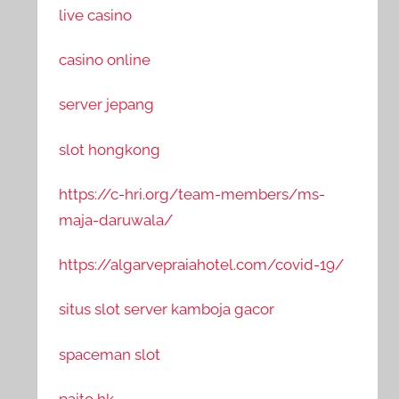
live casino
casino online
server jepang
slot hongkong
https://c-hri.org/team-members/ms-
maja-daruwala/
https://algarvepraiahotel.com/covid-19/
situs slot server kamboja gacor
spaceman slot
paito hk