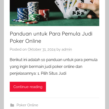
Panduan untuk Para Pemula Judi
Poker Online
Posted on
Oktober 31, 2024
by
admin
Berikut ini adalah 10 panduan untuk para pemula
yang ingin bermain judi poker online dan
penjelasannya: 1. Pilih Situs Judi
Continue reading
Poker Online