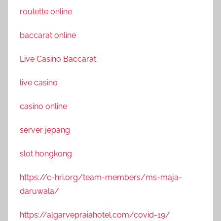
roulette online
baccarat online
Live Casino Baccarat
live casino
casino online
server jepang
slot hongkong
https://c-hri.org/team-members/ms-maja-
daruwala/
https://algarvepraiahotel.com/covid-19/