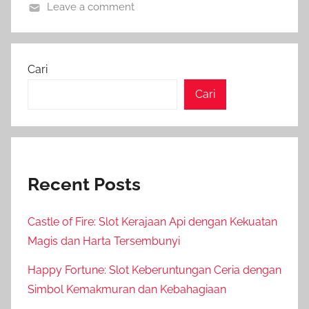
Leave a comment
Cari
Cari
Recent Posts
Castle of Fire: Slot Kerajaan Api dengan Kekuatan
Magis dan Harta Tersembunyi
Happy Fortune: Slot Keberuntungan Ceria dengan
Simbol Kemakmuran dan Kebahagiaan