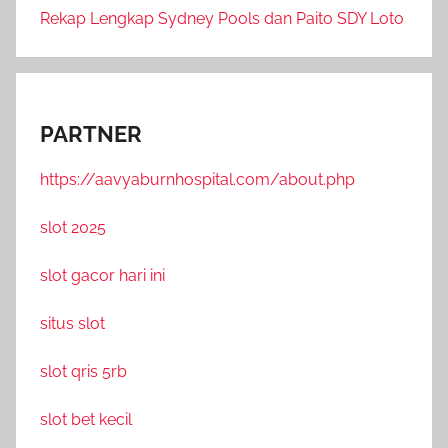
Rekap Lengkap Sydney Pools dan Paito SDY Loto
PARTNER
https://aavyaburnhospital.com/about.php
slot 2025
slot gacor hari ini
situs slot
slot qris 5rb
slot bet kecil