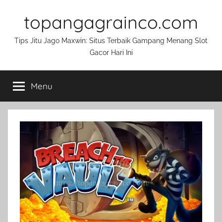
Skip
topangagrainco.com
to
content
Tips Jitu Jago Maxwin: Situs Terbaik Gampang Menang Slot
Gacor Hari Ini
Menu