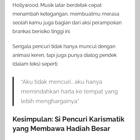
Hollywood. Musik latar berdetak cepat
menambah ketegangan, membuatmu merasa
seolah kamu juga bagian dari aksi perampokan
brankas berisiko tinggi ini.
Serigala pencuri tidak hanya muncul dengan
animasi keren, tapi juga punya dialog pendek
(dalam teks) seperti:
“Aku tidak mencuri… aku hanya
memindahkan harta ke tempat yang
lebih menghargainya.”
Kesimpulan: Si Pencuri Karismatik
yang Membawa Hadiah Besar