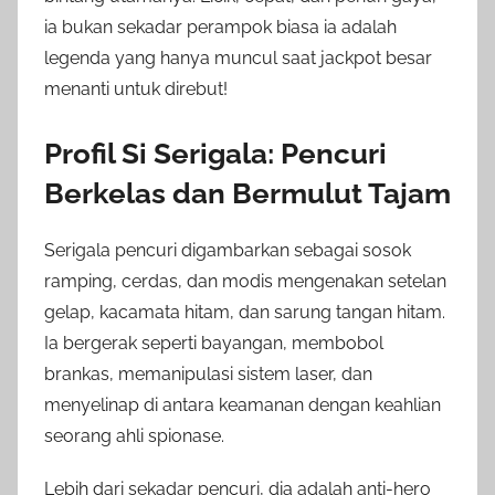
ia bukan sekadar perampok biasa ia adalah
legenda yang hanya muncul saat jackpot besar
menanti untuk direbut!
Profil Si Serigala: Pencuri
Berkelas dan Bermulut Tajam
Serigala pencuri digambarkan sebagai sosok
ramping, cerdas, dan modis mengenakan setelan
gelap, kacamata hitam, dan sarung tangan hitam.
Ia bergerak seperti bayangan, membobol
brankas, memanipulasi sistem laser, dan
menyelinap di antara keamanan dengan keahlian
seorang ahli spionase.
Lebih dari sekadar pencuri, dia adalah anti-hero