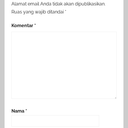
Alamat email Anda tidak akan dipublikasikan.
Ruas yang wajib ditandai
*
Komentar
*
Nama
*