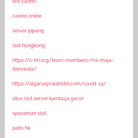
live casino
casino online
server jepang
slot hongkong
https://c-hri.org/team-members/ms-maja-
daruwala/
https://algarvepraiahotel.com/covid-19/
situs slot server kamboja gacor
spaceman slot
paito hk