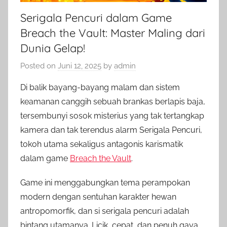
Serigala Pencuri dalam Game
Breach the Vault: Master Maling dari
Dunia Gelap!
Posted on
Juni 12, 2025
by
admin
Di balik bayang-bayang malam dan sistem
keamanan canggih sebuah brankas berlapis baja,
tersembunyi sosok misterius yang tak tertangkap
kamera dan tak terendus alarm Serigala Pencuri,
tokoh utama sekaligus antagonis karismatik
dalam game
Breach the Vault
.
Game ini menggabungkan tema perampokan
modern dengan sentuhan karakter hewan
antropomorfik, dan si serigala pencuri adalah
bintang utamanya. Licik, cepat, dan penuh gaya,