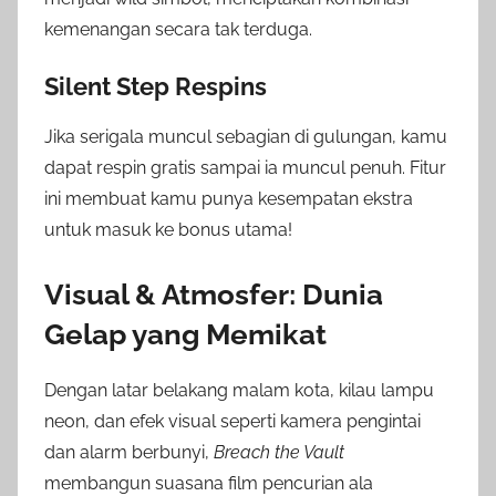
kemenangan secara tak terduga.
Silent Step Respins
Jika serigala muncul sebagian di gulungan, kamu
dapat respin gratis sampai ia muncul penuh. Fitur
ini membuat kamu punya kesempatan ekstra
untuk masuk ke bonus utama!
Visual & Atmosfer: Dunia
Gelap yang Memikat
Dengan latar belakang malam kota, kilau lampu
neon, dan efek visual seperti kamera pengintai
dan alarm berbunyi,
Breach the Vault
membangun suasana film pencurian ala