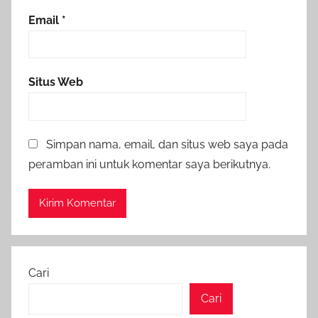
Email
*
Situs Web
Simpan nama, email, dan situs web saya pada
peramban ini untuk komentar saya berikutnya.
Cari
Cari