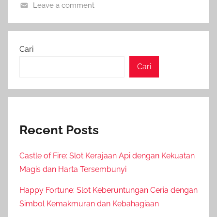
Leave a comment
Cari
Cari
Recent Posts
Castle of Fire: Slot Kerajaan Api dengan Kekuatan
Magis dan Harta Tersembunyi
Happy Fortune: Slot Keberuntungan Ceria dengan
Simbol Kemakmuran dan Kebahagiaan