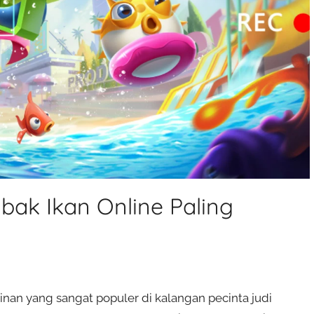
bak Ikan Online Paling
inan yang sangat populer di kalangan pecinta judi