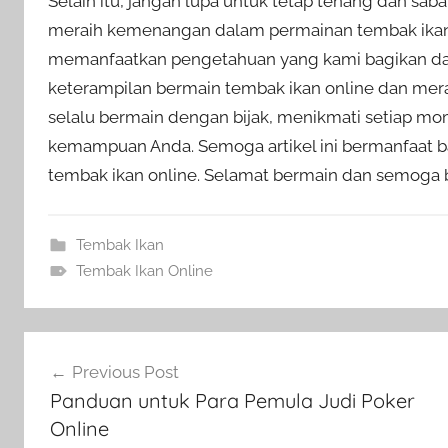
Selain itu, jangan lupa untuk tetap tenang dan sa
meraih kemenangan dalam permainan tembak ikan 
memanfaatkan pengetahuan yang kami bagikan dala
keterampilan bermain tembak ikan online dan mera
selalu bermain dengan bijak, menikmati setiap 
kemampuan Anda. Semoga artikel ini bermanfaat 
tembak ikan online. Selamat bermain dan semoga b
Tembak Ikan
Tembak Ikan Online
Navigasi
Previous Post
pos
Panduan untuk Para Pemula Judi Poker
Online