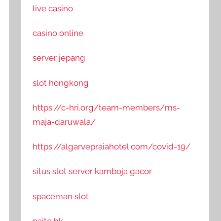
live casino
casino online
server jepang
slot hongkong
https://c-hri.org/team-members/ms-
maja-daruwala/
https://algarvepraiahotel.com/covid-19/
situs slot server kamboja gacor
spaceman slot
paito hk