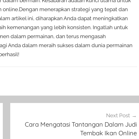
bar dalam bermain. Kesabaran adalah kunci utama untuk
online.Dengan menerapkan strategi yang tepat dan
m artikel ini, diharapkan Anda dapat meningkatkan
ih kemenangan yang lebih konsisten. Ingatlah untuk
momen dalam permainan, dan terus mengasah
bagi Anda dalam meraih sukses dalam dunia permainan
erhasil!
Next Post
Cara Mengatasi Tantangan Dalam Judi
Tembak Ikan Online