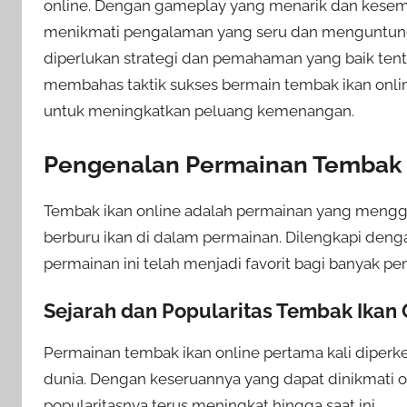
online. Dengan gameplay yang menarik dan kese
menikmati pengalaman yang seru dan menguntungk
diperlukan strategi dan pemahaman yang baik tent
membahas taktik sukses bermain tembak ikan online
untuk meningkatkan peluang kemenangan.
Pengenalan Permainan Tembak 
Tembak ikan online adalah permainan yang men
berburu ikan di dalam permainan. Dilengkapi deng
permainan ini telah menjadi favorit bagi banyak pe
Sejarah dan Popularitas Tembak Ikan 
Permainan tembak ikan online pertama kali diperk
dunia. Dengan keseruannya yang dapat dinikmati o
popularitasnya terus meningkat hingga saat ini.