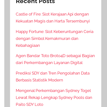
Recent Posts
Castle of Fire: Slot Kerajaan Api dengan
Kekuatan Magis dan Harta Tersembunyi
Happy Fortune: Slot Keberuntungan Ceria
dengan Simbol Kemakmuran dan
Kebahagiaan
Agen Bandar Toto Broto4D sebagai Bagian
dari Perkembangan Layanan Digital
Prediksi SDY dan Tren Pengolahan Data
Berbasis Statistik Modern
Mengenal Perkembangan Sydney Togel
Lewat Rekap Lengkap Sydney Pools dan
Paito SDY Loto